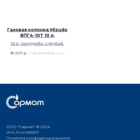
Газовая колонка Mizudo
ВПГ4-10Т 10 л.
10 л., полутурбо, с трубой.
18 200
р.
21 000
р.
/
1 шт
/
1 шт
ООО "Сармат" © 2024.
ИНН 3442088857
Политика конфиденциальности.