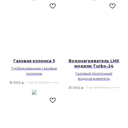
Газовая колонка 5
Водонагреватель LMX
модели Turbo-24
Турбированные газовые
колонки
Газовый проточный
водонагреватель
15 000
р.
12 000
р.
/
1 шт
/
1 шт
31 000
р.
37 000
р.
/
1 шт
/
1 шт