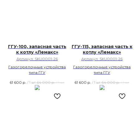
ГГУ-100, запасная часть
ГГУ-115, запасная часть к
к котлу «Лемакс»
котлу «Лемакс»
Артикул:
SKU0001-26
Артикул:
SKU0001-26
Газогорелочные устройства
Газогорелочные устройства
типа ГГУ
типа ГГУ
61 600
р.
64 000
р.
61 600
р.
64 000
р.
/
1 шт
/
1 шт
/
1 шт
/
1 шт