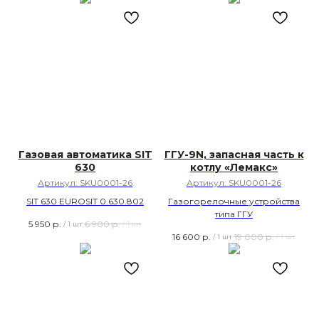
Газовая автоматика SIT
ГГУ-9N, запасная часть к
630
котлу «Лемакс»
Артикул:
SKU0001-26
Артикул:
SKU0001-26
SIT 630 EUROSIT 0.630.802
Газогорелочные устройства
типа ГГУ
5 950
р.
6 900
р.
/
1 шт
/
1 шт
16 600
р.
19 000
р.
/
1 шт
/
1 шт