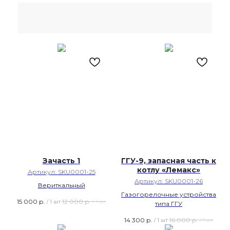
Зачасть 1
ГГУ-9, запасная часть к
котлу «Лемакс»
Артикул:
SKU0001-25
Артикул:
SKU0001-26
Вериткальный
Газогорелочные устройства
15 000
р.
12 000
р.
/
1 шт
/
1 шт
типа ГГУ
14 300
р.
16 000
р.
/
1 шт
/
1 шт