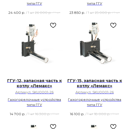
типа ГГУ
типа ГГУ
24 400
р.
26 000
р.
23 850
р.
25 000
р.
/
1 шт
/
1 шт
/
1 шт
/
1 шт
ГГУ-12, запасная часть к
ГГУ-15, запасная часть к
котлу «Лемакс»
котлу «Лемакс»
Артикул:
SKU0001-26
Артикул:
SKU0001-26
Газогорелочные устройства
Газогорелочные устройства
типа ГГУ
типа ГГУ
14 700
р.
16 300
р.
16 100
р.
18 000
р.
/
1 шт
/
1 шт
/
1 шт
/
1 шт