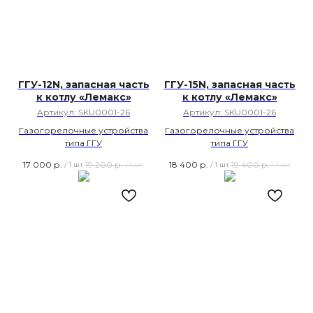
ГГУ-12N, запасная часть
ГГУ-15N, запасная часть
к котлу «Лемакс»
к котлу «Лемакс»
Артикул:
SKU0001-26
Артикул:
SKU0001-26
Газогорелочные устройства
Газогорелочные устройства
типа ГГУ
типа ГГУ
17 000
р.
19 200
р.
18 400
р.
19 400
р.
/
1 шт
/
1 шт
/
1 шт
/
1 шт