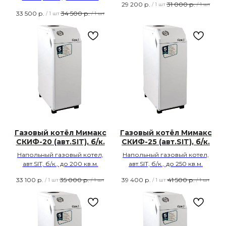
29 200
р.
31 000
р.
/
1 шт
/
1 шт
33 500
р.
34 500
р.
/
1 шт
/
1 шт
Газовый котёл Мимакс
Газовый котёл Мимакс
СКИФ-20 (авт.SIT), б/к.
СКИФ-25 (авт.SIT), б/к.
Напольный газовый котел,
Напольный газовый котел,
авт.SIT, б/к., до 200 кв.м.
авт.SIT, б/к., до 250 кв.м.
33 100
р.
35 000
р.
39 400
р.
41 500
р.
/
1 шт
/
1 шт
/
1 шт
/
1 шт