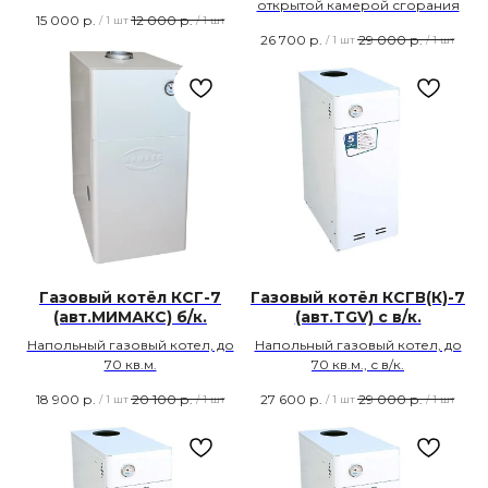
открытой камерой сгорания
15 000
р.
12 000
р.
/
1 шт
/
1 шт
26 700
р.
29 000
р.
/
1 шт
/
1 шт
Газовый котёл КСГ-7
Газовый котёл КСГВ(К)-7
(авт.МИМАКС) б/к.
(авт.TGV) с в/к.
Напольный газовый котел, до
Напольный газовый котел, до
70 кв.м.
70 кв.м., с в/к.
18 900
р.
20 100
р.
27 600
р.
29 000
р.
/
1 шт
/
1 шт
/
1 шт
/
1 шт