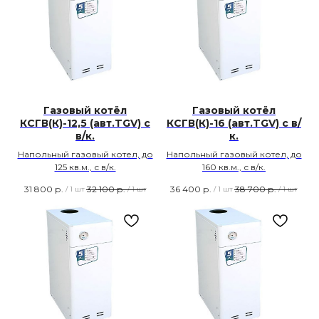
Газовый котёл
Газовый котёл
КСГВ(К)-12,5 (авт.TGV) с
КСГВ(К)-16 (авт.TGV) с в/
в/к.
к.
Напольный газовый котел, до
Напольный газовый котел, до
125 кв.м., с в/к.
160 кв.м., с в/к.
31 800
р.
32 100
р.
36 400
р.
38 700
р.
/
1 шт
/
1 шт
/
1 шт
/
1 шт