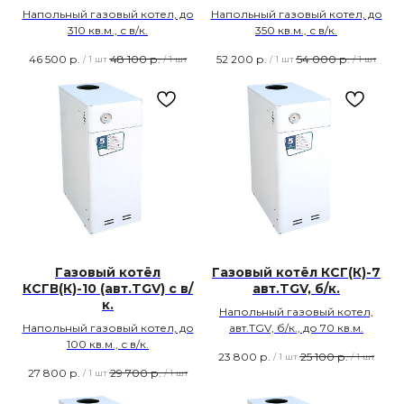
Напольный газовый котел, до
Напольный газовый котел, до
310 кв.м., с в/к.
350 кв.м., с в/к.
46 500
р.
48 100
р.
52 200
р.
54 000
р.
/
1 шт
/
1 шт
/
1 шт
/
1 шт
Газовый котёл
Газовый котёл КСГ(К)-7
КСГВ(К)-10 (авт.TGV) с в/
авт.TGV, б/к.
к.
Напольный газовый котел,
Напольный газовый котел, до
авт.TGV, б/к., до 70 кв.м.
100 кв.м., с в/к.
23 800
р.
25 100
р.
/
1 шт
/
1 шт
27 800
р.
29 700
р.
/
1 шт
/
1 шт