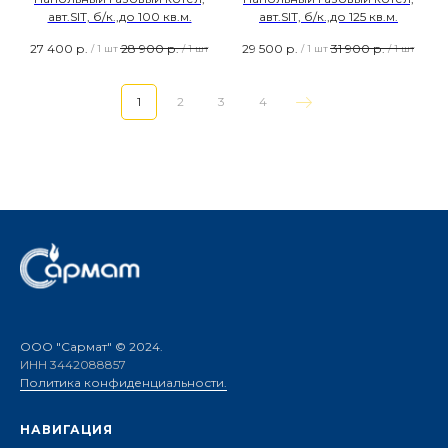
авт.SIT, б/к.,до 100 кв.м.
авт.SIT, б/к.,до 125 кв.м.
27 400
р.
28 900
р.
29 500
р.
31 900
р.
/
1 шт
/
1 шт
/
1 шт
/
1 шт
1
2
3
4
ООО "Сармат" © 2024.
ИНН 3442088857
Политика конфиденциальности.
НАВИГАЦИЯ